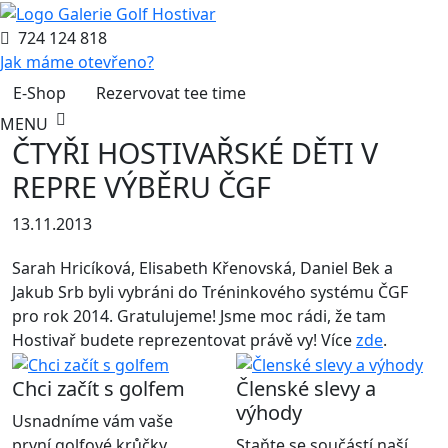
724 124 818
Jak máme otevřeno?
E-Shop
Rezervovat tee time
MENU
ČTYŘI HOSTIVAŘSKÉ DĚTI V
REPRE VÝBĚRU ČGF
13.11.2013
Sarah Hricíková, Elisabeth Křenovská, Daniel Bek a
Jakub Srb byli vybráni do Tréninkového systému ČGF
pro rok 2014. Gratulujeme! Jsme moc rádi, že tam
Hostivař budete reprezentovat právě vy! Více
zde
.
Chci začít s golfem
Členské slevy a
výhody
Usnadníme vám vaše
první golfové krůčky
Staňte se součástí naší